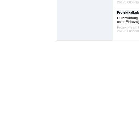
26123 Oldenb
Projektkalku
Durchführung 
unter Einbezug
Projekt-Team 
26123 Oldenb