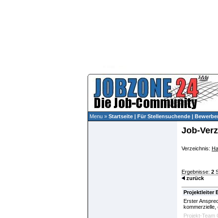
Menu »
Startseite
|
Für Stellensuchende
|
Bewerber
Job-Verz
Verzeichnis:
Ha
Ergebnisse:
2
S
zurück
Projektleite
Erster Ansprec
kommerzielle, 
Projekt-Team 