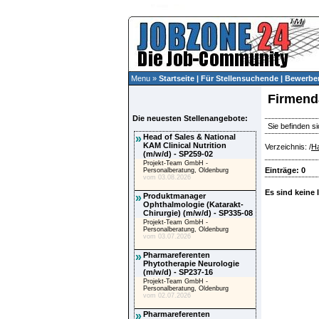
Menu »
Startseite
|
Für Stellensuchende
|
Bewerber
Firmend
Die neuesten Stellenangebote:
Sie befinden si
»
Head of Sales & National
KAM Clinical Nutrition
Verzeichnis: /
Ha
(m/w/d) - SP259-02
Projekt-Team GmbH -
Einträge: 0
Personalberatung, Oldenburg
vom 03.08.2026
Es sind keine 
»
Produktmanager
Ophthalmologie (Katarakt-
Chirurgie) (m/w/d) - SP335-08
Projekt-Team GmbH -
Personalberatung, Oldenburg
vom 03.07.2026
»
Pharmareferenten
Phytotherapie Neurologie
(m/w/d) - SP237-16
Projekt-Team GmbH -
Personalberatung, Oldenburg
vom 02.07.2026
»
Pharmareferenten