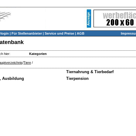
login
|
Für Stellenanbieter
|
Service und Preise
|
AGB
Impress
atenbank
ch hier:
Kategorien
uptverzeichnis
/
Tiere
/
Tiernahrung & Tierbedarf
g, Ausbildung
Tierpension