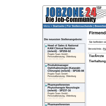
Menu »
Startseite
|
Für Stellensuchende
|
Bewerber
Firmend
Die neuesten Stellenangebote:
Sie befinden si
»
Head of Sales & National
KAM Clinical Nutrition
Verzeichnis: /
Ha
(m/w/d) - SP259-02
Projekt-Team GmbH -
TierÃ¤rzte
Personalberatung, Oldenburg
vom 03.08.2026
Tierhaltun
»
Produktmanager
Ophthalmologie (Katarakt-
Chirurgie) (m/w/d) - SP335-08
Projekt-Team GmbH -
Personalberatung, Oldenburg
vom 03.07.2026
»
Pharmareferenten
Phytotherapie Neurologie
(m/w/d) - SP237-16
Projekt-Team GmbH -
Personalberatung, Oldenburg
vom 02.07.2026
»
Pharmareferenten