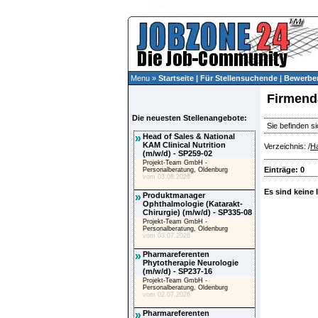
Menu »
Startseite
|
Für Stellensuchende
|
Bewerber
Firmend
Die neuesten Stellenangebote:
Sie befinden si
»
Head of Sales & National
KAM Clinical Nutrition
Verzeichnis: /
Ha
(m/w/d) - SP259-02
Projekt-Team GmbH -
Einträge: 0
Personalberatung, Oldenburg
vom 03.08.2026
Es sind keine 
»
Produktmanager
Ophthalmologie (Katarakt-
Chirurgie) (m/w/d) - SP335-08
Projekt-Team GmbH -
Personalberatung, Oldenburg
vom 03.07.2026
»
Pharmareferenten
Phytotherapie Neurologie
(m/w/d) - SP237-16
Projekt-Team GmbH -
Personalberatung, Oldenburg
vom 02.07.2026
»
Pharmareferenten