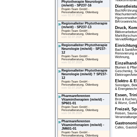
Telekommunika
Phytotherapie Neurologie
(m/w/d) - SP237-16
Dienstleis
Projekt-Team GmbH -
BuchfÃ¼hrung
Personalberatung, Oldenburg
Wachunterne
vom 02.07.2026
Hausverwaltu
BÃ¼roeinricht
»
Regionalleiter Phytotherapie
(m/w/d) - SP237-13
Druck, Kom
Projekt-Team GmbH -
Bildverarbeitu
Personalberatung, Oldenburg
Marktforschun
vom 02.07.2026
VervielfÃ¤ltigu
»
Regionalleiter Phytotherapie
Einrichtun
Neurologie (m/w/d) - SP237-
Bad & SanitÃ¤r
12
Renovierung a
Projekt-Team GmbH -
Wohnung
,
Personalberatung, Oldenburg
vom 02.07.2026
Einzelhand
Blumen & Pfla
»
Regionalleiter Phytotherapie
Geschenke, S
Neurologie (m/w/d) ? SP237-
ElektrogerÃ¤te
12
Elektro & E
Projekt-Team GmbH -
Personalberatung, Oldenburg
Sonstiges
,
Bel
vom 02.07.2026
& Energietechn
Essen, Trin
»
Pharmareferenten
Brot & Kuchen
Vitamintherapien (m/w/d) -
& Wurst
,
Getr
SP601-01
Projekt-Team GmbH -
Freizeit, S
Personalberatung, Oldenburg
Reisen
,
Sauna
vom 04.06.2026
Veranstaltung
»
Pharmareferenten
Gastronomi
Vitamintherapien (m/w/d) -
Cafes
,
Gastst
JM601-01
Projekt-Team GmbH -
Personalberatung, Oldenburg