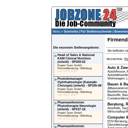
Menu »
Startseite
|
Für Stellensuchende
|
Bewerber
Firmend
Die neuesten Stellenangebote:
Sie befinden si
»
Head of Sales & National
KAM Clinical Nutrition
Verzeichnis: /
Ha
(m/w/d) - SP259-02
Projekt-Team GmbH -
Auto & Zwe
Personalberatung, Oldenburg
vom 03.08.2026
AutohÃ¤user
,
Autoteilehande
Wohnwagen
,
L
»
Produktmanager
Ophthalmologie (Katarakt-
Bauen & Ba
Chirurgie) (m/w/d) - SP335-08
Altbausanieru
Projekt-Team GmbH -
Baubetreuung &
Personalberatung, Oldenburg
Baustoffe
,
Bau
vom 03.07.2026
Containerdiens
»
Pharmareferenten
Beratung, R
Phytotherapie Neurologie
AnwÃ¤lte
,
Sac
(m/w/d) - SP237-16
Wirtschaftspr
Projekt-Team GmbH -
Personalberatung, Oldenburg
Computer &
vom 02.07.2026
EDV-Beratung
Dienstleistung
»
Pharmareferenten